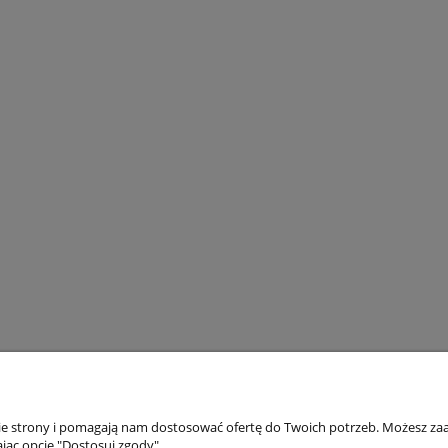
nie strony i pomagają nam dostosować ofertę do Twoich potrzeb. Możesz zaa
jąc opcję "Dostosuj zgody".