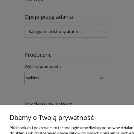
Opcje przeglądania
Kategorie: -elektrody,drut, lut
Producenci
Wybierz producenta
Paczkomaty InPost
Dbamy o Twoją prywatność
Pliki cookies i pokrewne im technologie umożliwiają poprawne działa
do sklepu lub dostosować użycie plików do swoich preferencji, wybiera