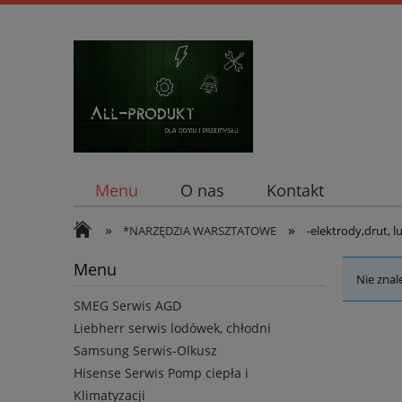
Menu
O nas
Kontakt
»
»
*NARZĘDZIA WARSZTATOWE
-elektrody,drut, l
Menu
Nie znal
SMEG Serwis AGD
Liebherr serwis lodówek, chłodni
Samsung Serwis-Olkusz
Hisense Serwis Pomp ciepła i
Klimatyzacji