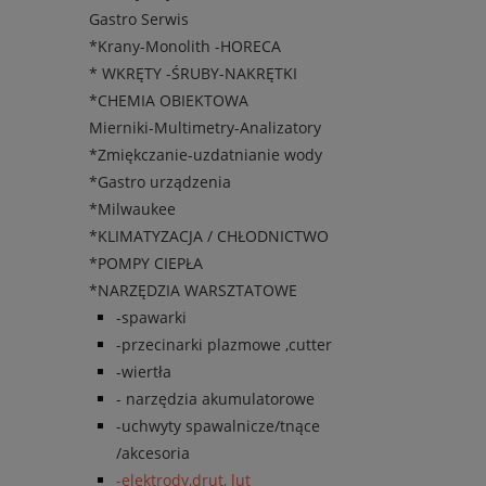
Gastro Serwis
*Krany-Monolith -HORECA
* WKRĘTY -ŚRUBY-NAKRĘTKI
*CHEMIA OBIEKTOWA
Mierniki-Multimetry-Analizatory
*Zmiękczanie-uzdatnianie wody
*Gastro urządzenia
*Milwaukee
*KLIMATYZACJA / CHŁODNICTWO
*POMPY CIEPŁA
*NARZĘDZIA WARSZTATOWE
-spawarki
-przecinarki plazmowe ,cutter
-wiertła
- narzędzia akumulatorowe
-uchwyty spawalnicze/tnące
/akcesoria
-elektrody,drut, lut