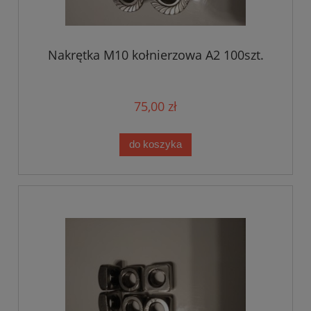
Nakrętka M10 kołnierzowa A2 100szt.
75,00 zł
do koszyka