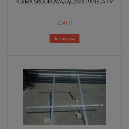
KLEMA ŚRODKOWA,ŁĄCZNIK PANELA PV
2,50 zł
do koszyka