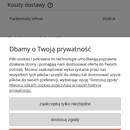
Koszty dostawy
Cena nie zawiera ewentualnych kosztów płatności
Paczkomaty InPost
20,00 zł
Opinie o produkcie (0)
Dbamy o Twoją prywatność
Imię lub pseudonim:
Pliki cookies i pokrewne im technologie umożliwiają poprawne
działanie strony i pomagają nam dostosować ofertę do Twoich
potrzeb. Możesz zaakceptować wykorzystanie przez nas
wszystkich tych plików i przejść do sklepu lub dostosować użycie
Twoja opinia:
plików do swoich preferencji, wybierając opcję "Dostosuj zgody".
Więcej o plikach cookies przeczytasz w naszej Polityce
prywatności.
zaakceptuj tylko niezbędne
wyślij
dostosuj zgody