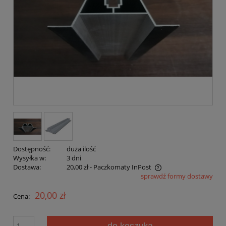
Dostępność:
duża ilość
Wysyłka w:
3 dni
Dostawa:
20,00 zł
- Paczkomaty InPost
sprawdź formy dostawy
Cena nie zawiera ewentualnych kosztów płatności
20,00 zł
Cena:
do koszyka