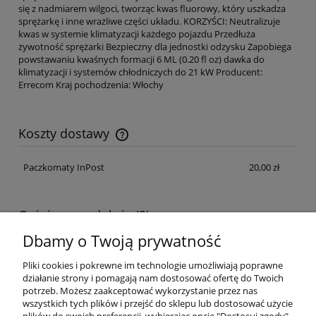
się z nadmiarem wilgoci, tworząc kwas fluorowy, który uszkadza
sprężarkę i inne wrażliwe części układu. KORZYŚCI: Neutralizuje
kwas w systemie klimatyzacji każdego pojazdu Przedłuża
żywotność sprężarki Bezpieczny dla jednostki odzysku Zapobiega
powstawaniu kwaśnych formacji 6 ML (0.20 fl oz) dawka do
klimatyzacji i systemów chłodniczych do 21 kW Producent:
Errecom Kraj pochodzenia: Włochy
Koszty dostawy
Cena nie zawiera ewentualnych kosztów płatności
Paczkomaty InPost
20,00 zł
Opinie o produkcie (0)
Dbamy o Twoją prywatność
Imię lub pseudonim:
Pliki cookies i pokrewne im technologie umożliwiają poprawne
działanie strony i pomagają nam dostosować ofertę do Twoich
potrzeb. Możesz zaakceptować wykorzystanie przez nas
wszystkich tych plików i przejść do sklepu lub dostosować użycie
Twoja opinia: