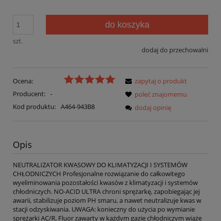
do koszyka
szt.
dodaj do przechowalni
Ocena:
zapytaj o produkt
Producent:
-
poleć znajomemu
Kod produktu:
A464-943B8
dodaj opinię
Opis
NEUTRALIZATOR KWASOWY DO KLIMATYZACJI I SYSTEMÓW
CHŁODNICZYCH Profesjonalne rozwiązanie do całkowitego
wyeliminowania pozostałości kwasów z klimatyzacji i systemów
chłodniczych. NO-ACID ULTRA chroni sprężarkę, zapobiegając jej
awarii, stabilizuje poziom PH smaru, a nawet neutralizuje kwas w
stacji odzyskiwania. UWAGA: konieczny do użycia po wymianie
sprężarki AC/R. Fluor zawarty w każdym gazie chłodniczym wiąże