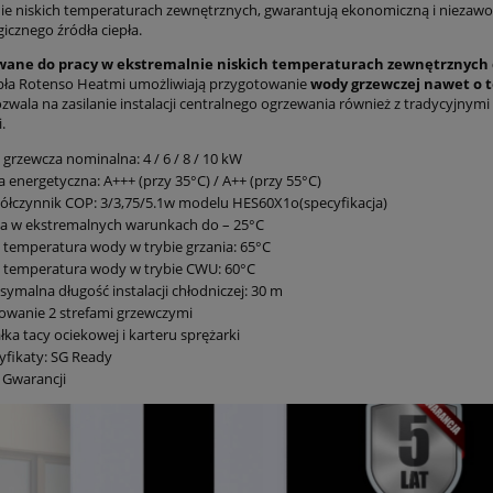
ie niskich temperaturach zewnętrznych, gwarantują ekonomiczną i niezaw
icznego źródła ciepła.
wane do pracy w ekstremalnie niskich temperaturach zewnętrznych 
ła Rotenso Heatmi umożliwiają przygotowanie
wody grzewczej nawet o 
zwala na zasilanie instalacji centralnego ogrzewania również z tradycyjnymi
.
grzewcza nominalna: 4 / 6 / 8 / 10 kW
a energetyczna: A+++ (przy 35°C) / A++ (przy 55°C)
łczynnik COP: 3/3,75/5.1w modelu HES60X1o(specyfikacja)
a w ekstremalnych warunkach do – 25°C
temperatura wody w trybie grzania: 65°C
 temperatura wody w trybie CWU: 60°C
ymalna długość instalacji chłodniczej: 30 m
owanie 2 strefami grzewczymi
łka tacy ociekowej i karteru sprężarki
yfikaty: SG Ready
t Gwarancji