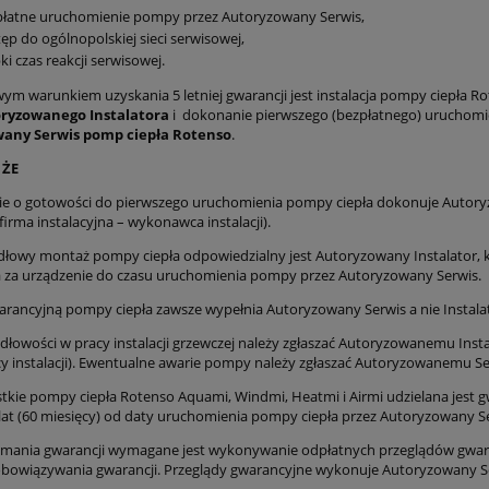
płatne uruchomienie pompy przez Autoryzowany Serwis,
ęp do ogólnopolskiej sieci serwisowej,
ki czas reakcji serwisowej.
m warunkiem uzyskania 5 letniej gwarancji jest instalacja pompy ciepła R
ryzowanego Instalatora
i dokonanie pierwszego (bezpłatnego) uruchomi
any Serwis pomp ciepła Rotenso
.
 ŻE
nie o gotowości do pierwszego uruchomienia pompy ciepła dokonuje Autor
(firma instalacyjna – wykonawca instalacji).
idłowy montaż pompy ciepła odpowiedzialny jest Autoryzowany Instalator, 
za urządzenie do czasu uruchomienia pompy przez Autoryzowany Serwis.
warancyjną pompy ciepła zawsze wypełnia Autoryzowany Serwis a nie Instala
idłowości w pracy instalacji grzewczej należy zgłaszać Autoryzowanemu Inst
 instalacji). Ewentualne awarie pompy należy zgłaszać Autoryzowanemu Se
stkie pompy ciepła Rotenso Aquami, Windmi, Heatmi i Airmi udzielana jest 
 lat (60 miesięcy) od daty uruchomienia pompy ciepła przez Autoryzowany S
zymania gwarancji wymagane jest wykonywanie odpłatnych przeglądów gwa
obowiązywania gwarancji. Przeglądy gwarancyjne wykonuje Autoryzowany S