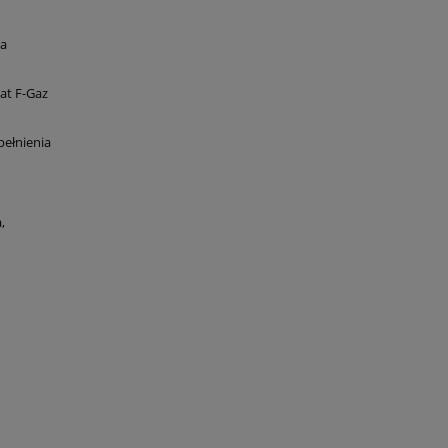
ca
at F-Gaz
pełnienia
,