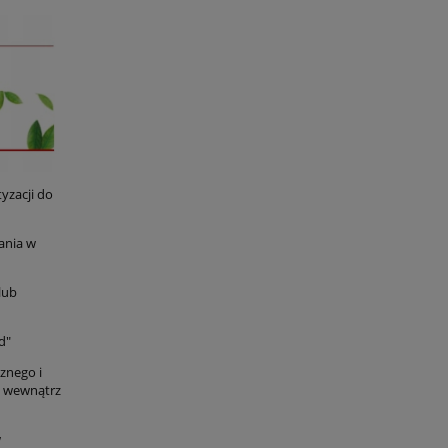
tyzacji do
wania w
lub
d"
cznego i
u wewnątrz
w