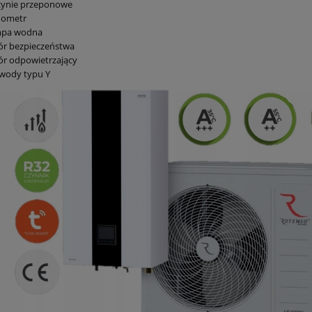
zynie przeponowe
ometr
pa wodna
ór bezpieczeństwa
ór odpowietrzający
r wody typu Y