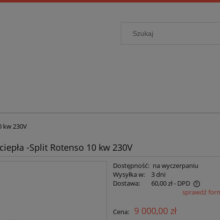
0 kw 230V
iepła -Split Rotenso 10 kw 230V
Dostępność:
na wyczerpaniu
Wysyłka w:
3 dni
Dostawa:
60,00 zł
- DPD
sprawdź for
Cena nie zawiera ewentualnych kosztów
9 000,00 zł
Cena:
płatności