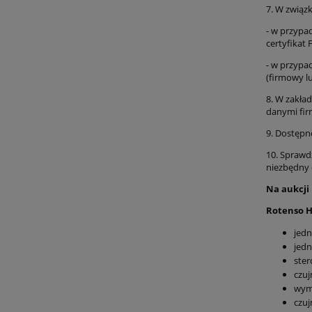
7. W związ
- w przypa
certyfikat
- w przypa
(firmowy l
8. W zakła
danymi fir
9. Dostępn
10. Sprawd
niezbędny 
Na aukcji
Rotenso H
jed
jed
ste
czuj
wym
czuj