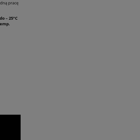
odną pracę
do – 25°C
temp.