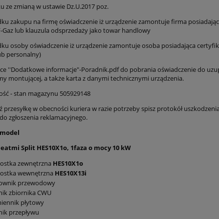
ku ze zmianą w ustawie Dz.U.2017 poz.
dku zakupu na firmę oświadczenie iż urządzenie zamontuje firma posiadają
 F-Gaz lub klauzula odsprzedaży jako towar handlowy
dku osoby oświadczenie iż urządzenie zamontuje osoba posiadająca certyfik
ub personalny)
dce ''Dodatkowe informacje"-Poradnik.pdf do pobrania oświadczenie do uzu
my montującej, a także karta z danymi technicznymi urządzenia.
ość - stan magazynu 505929148
ź przesyłkę w obecności kuriera w razie potrzeby spisz protokół uszkodzenia
do zgłoszenia reklamacyjnego.
 model
eatmi Split HES10X1o, 1faza o mocy 10 kW
nostka zewnętrzna
HES10X1o
nostka wewnętrzna
HES10X13i
rownik przewodowy
nik zbiornika CWU
iennik płytowy
nik przepływu