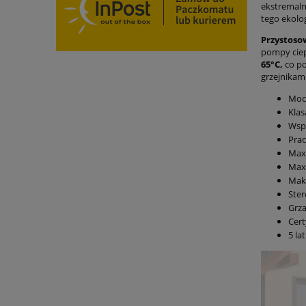
ekstremaln
tego ekolog
Przystoso
pompy ciep
65°C,
co po
grzejnikami
Moc 
Klas
Wspó
Prac
Max 
Max
Maks
Ster
Grza
Cert
5 la