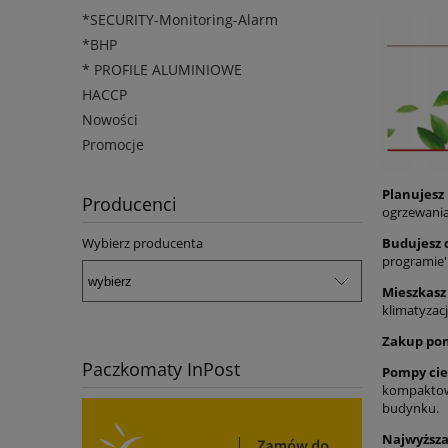
*SECURITY-Monitoring-Alarm
*BHP
* PROFILE ALUMINIOWE
HACCP
Nowości
Promocje
Planujesz
Producenci
ogrzewania
Wybierz producenta
Budujesz
programie'
Mieszkasz
klimatyzac
Zakup pom
Paczkomaty InPost
Pompy cie
kompaktow
budynku.
Najwyższa