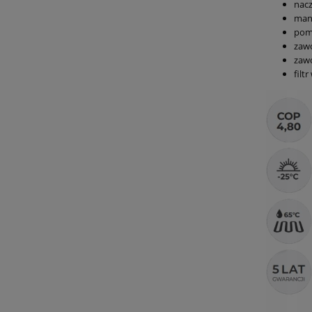
nac
man
pom
zaw
zaw
filt