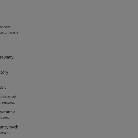
otenso
enia przez
yzowany
który
tor.
alatorowi
rwisowi.
gwarancja
erwis.
rancyjnych
erwis.