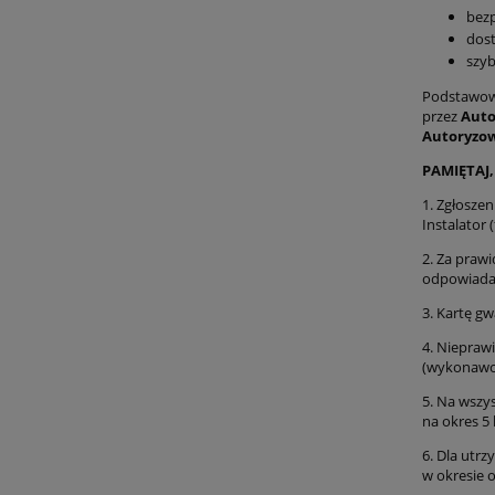
bez
dost
szyb
Podstawowy
przez
Auto
Autoryzow
PAMIĘTAJ,
1. Zgłosze
Instalator 
2. Za praw
odpowiada 
3. Kartę g
4. Niepraw
(wykonawcy
5. Na wszy
na okres 5
6. Dla utr
w okresie 